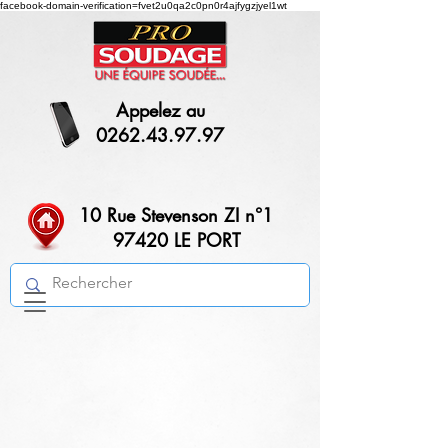
facebook-domain-verification=fvet2u0qa2c0pn0r4ajfygzjyel1wt
Appelez au
0262.43.97.97
10 Rue Stevenson ZI n°1
97420 LE PORT