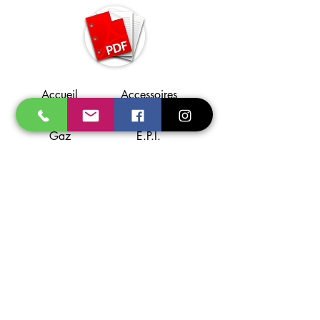
Accueil
Accessoires
Promo
Consommables
Gaz
E.P.I.
Soudage
Flamme
Coupage
Aspiration
Torches
Support
A propos
Localisation
Contact