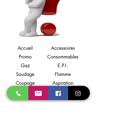
Accueil
Accessoires
Promo
Consommables
Gaz
E.P.I.
Soudage
Flamme
Coupage
Aspiration
Torches
Support
A propos
Localisation
Contact