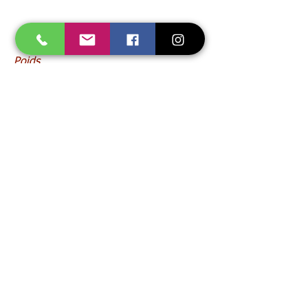
Poids
1,2 kg
Référence
FL060181600-L
La qualité des torches gougeage FLAIR
permet à l'opérateur un niveau élevé
d'efficacité, fiabilité et confort jour
après jour. L'efficace du système de
refroidissement air, les matériaux haut
de gamme, la poignée ergonomique
avec buse d'injection et une
construction de qualité – vous
permettrons d'utiliser les torches FLAIR
avec plaisir. Conçues pour une longue
durée, toute maintenance nécessaire
peut être très rapidement et facilement
effectuée sans l'assistance d'aucun outil
en particulier et il suffira de remplacer