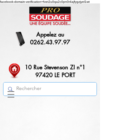
facebook-domain-verification=fvet2u0qa2c0pn0r4ajfygzjyel1wt
Appelez au
0262.43.97.97
10 Rue Stevenson ZI n°1
97420 LE PORT