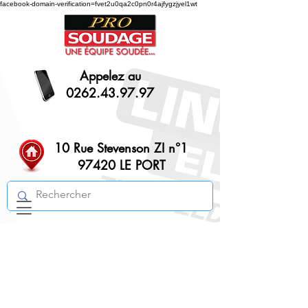
facebook-domain-verification=fvet2u0qa2c0pn0r4ajfygzjyel1wt
Appelez au
0262.43.97.97
10 Rue Stevenson ZI n°1
97420 LE PORT