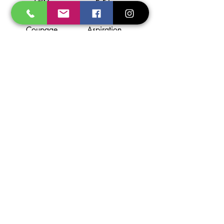
Gaz
E.P.I.
Soudage
Flamme
Coupage
Aspiration
Torches
Support
A propos
Localisation
Contact
Partenaires
Photos non contractuelles - Prosoudage se
réserve le droit de modifier ses appareils