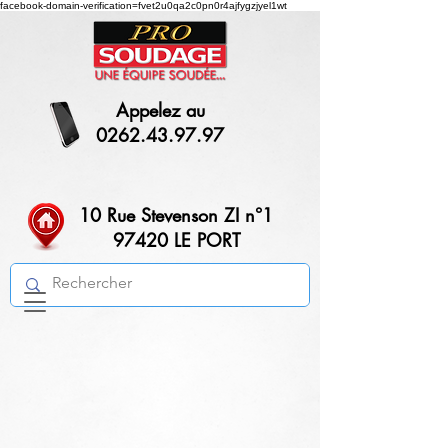
facebook-domain-verification=fvet2u0qa2c0pn0r4ajfygzjyel1wt
Appelez au
0262.43.97.97
10 Rue Stevenson ZI n°1
97420 LE PORT