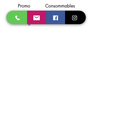
Promo
Consommables
Gaz
E.P.I.
Soudage
Flamme
Coupage
Aspiration
Torches
Support
A propos
Localisation
Contact
Partenaires