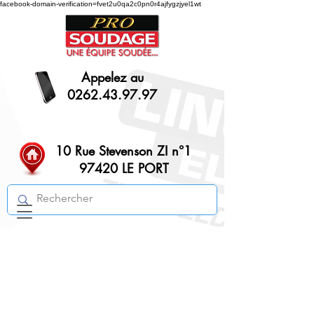
facebook-domain-verification=fvet2u0qa2c0pn0r4ajfygzjyel1wt
Appelez au
0262.43.97.97
10 Rue Stevenson ZI n°1
97420 LE PORT