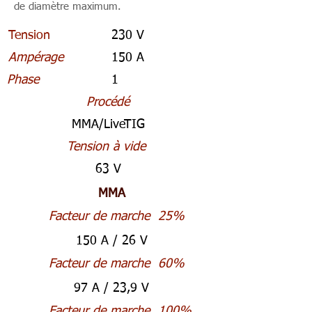
de diamètre maximum.
Tension
230 V
Ampérage
150 A
Phase
1
Procédé
MMA/LiveTIG
Tension à vide
63 V
MMA
Facteur de marche
25%
150 A / 26 V
Facteur de marche
60%
97 A / 23,9 V
Facteur de marche
100%