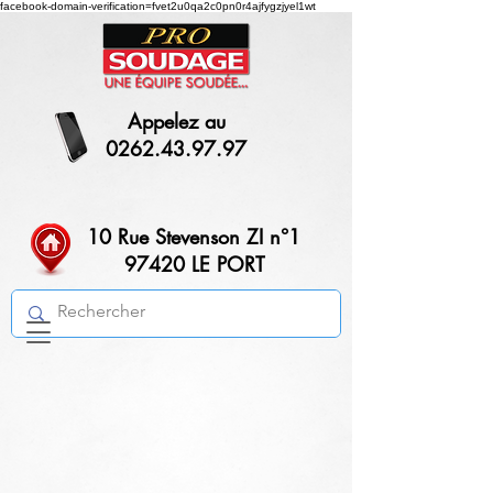
facebook-domain-verification=fvet2u0qa2c0pn0r4ajfygzjyel1wt
Appelez au
0262.43.97.97
10 Rue Stevenson ZI n°1
97420 LE PORT