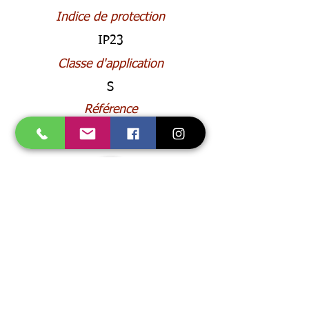
Indice de protection
IP23
Classe d'application
S
Référence
0700500076
Accueil
Accessoires
Promo
Consommables
Gaz
E.P.I.
Soudage
Flamme