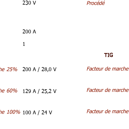
230 V
Procédé
200 A
1
TIG
Facteur de marche
he
25%
200 A / 28,0 V
Facteur de marche
he
60%
129 A / 25,2 V
Facteur de marche
he
100%
100 A / 24 V