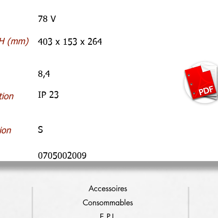
78 V
xH (mm)
403 x 153 x 264
8,4
IP 23
tion
S
ion
0705002009
Accessoires
Consommables
E.P.I.