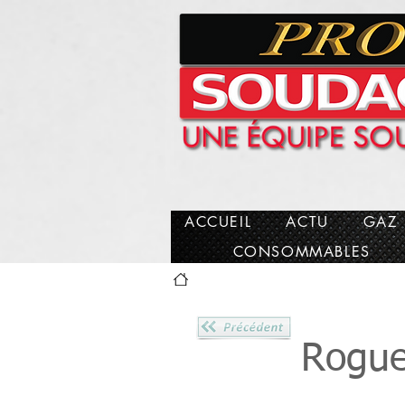
facebook-domain-verification=fvet2u0qa2c0pn0r4ajfygzjyel1wt
Pro Schweißen des Anschlusses Reunion 974 Gasschweißen
Prosoudage
ACCUEIL
ACTU
GAZ
CONSOMMABLES
Rogue