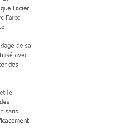
que l'acier
rc Force
Le
s
oudage de sa
ilisé avec
ter des
et le
 des
on sans
fficacement