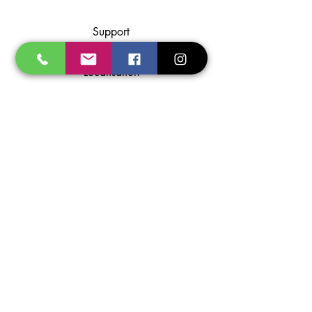
Support
A propos
Localisation
Contact
Partenaires
Photos non contractuelles - Prosoudage se
réserve le droit de modifier ses appareils
sans préavis. Les illustrations, descriptions
et caractéristiques sont données à titre
indicatif et ne peuvent engager le
constructeur.