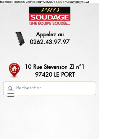
facebook-domain-verification=fvet2u0qa2c0pn0r4ajfygzjyel1wt
Appelez au
0262.43.97.97
10 Rue Stevenson ZI n°1
97420 LE PORT