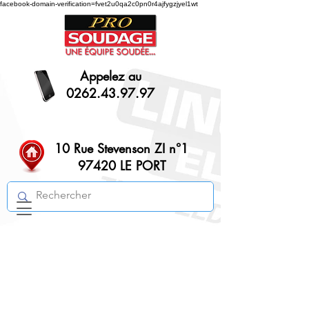
facebook-domain-verification=fvet2u0qa2c0pn0r4ajfygzjyel1wt
Appelez au
0262.43.97.97
10 Rue Stevenson ZI n°1
97420 LE PORT