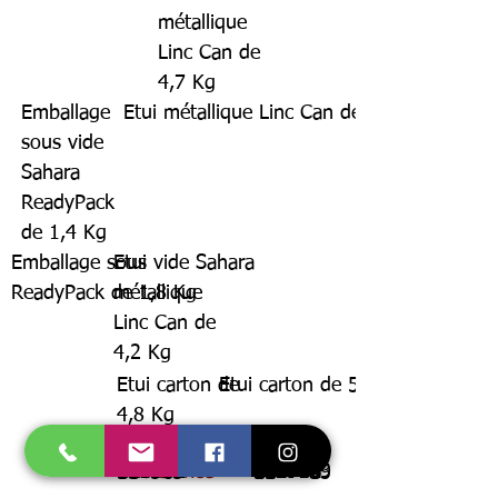
métallique
Linc Can de
4,7 Kg
Emballage
Etui métallique Linc Can de 4,4 Kg
sous vide
Sahara
ReadyPack
de 1,4 Kg
Emballage sous vide Sahara
Etui
ReadyPack de 1,8 Kg
métallique
Linc Can de
4,2 Kg
Etui carton de
Etui carton de 5 Kg
4,8 Kg
530001
529593
530032
Référence
556762
529708
556761
556763
529159
529173