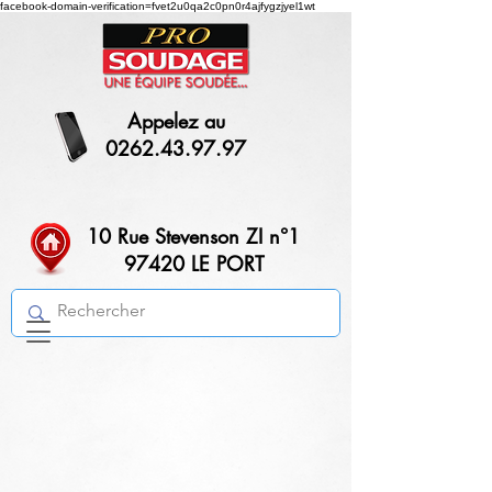
facebook-domain-verification=fvet2u0qa2c0pn0r4ajfygzjyel1wt
Appelez au
0262.43.97.97
10 Rue Stevenson ZI n°1
97420 LE PORT