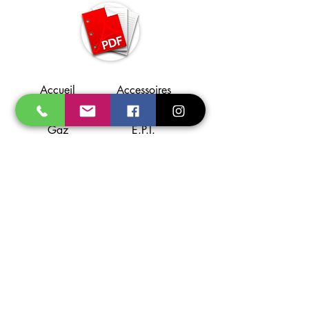
Accueil
Accessoires
Promo
Consommables
Gaz
E.P.I.
Soudage
Flamme
Coupage
Aspiration
Torches
Support
A propos
Localisation
Contact
Partenaires