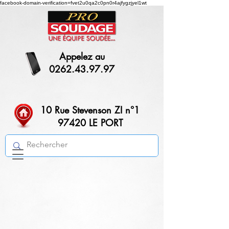
facebook-domain-verification=fvet2u0qa2c0pn0r4ajfygzjyel1wt
Appelez au
0262.43.97.97
10 Rue Stevenson ZI n°1
97420 LE PORT