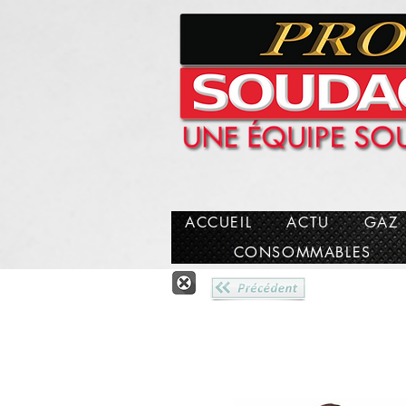
facebook-domain-verification=fvet2u0qa2c0pn0r4ajfygzjyel1wt
Pro Schweißen des Anschlusses Reunion 974 Gasschweißen
Prosoudage
ACCUEIL
ACTU
GAZ
CONSOMMABLES