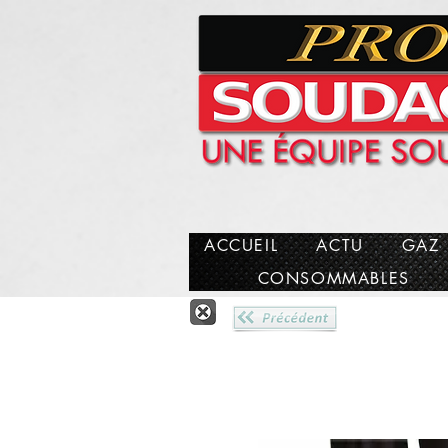
facebook-domain-verification=fvet2u0qa2c0pn0r4ajfygzjyel1wt
Pro Schweißen des Anschlusses Reunion 974 Gasschweißen
Prosoudage
ACCUEIL
ACTU
GAZ
CONSOMMABLES