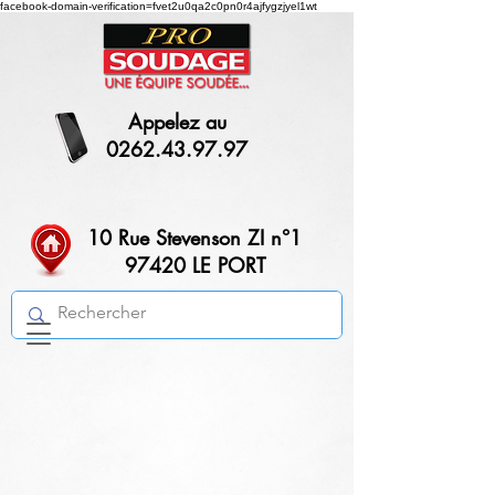
facebook-domain-verification=fvet2u0qa2c0pn0r4ajfygzjyel1wt
Appelez au
0262.43.97.97
10 Rue Stevenson ZI n°1
97420 LE PORT